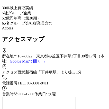
30
年以上
買取実績
5
社
グループ企業
52
億円
年商（第30期）
65
名
グループ会社従業員含む
Access
アクセスマップ
所在地
〒167-0022 東京都杉並区下井草3丁目39番17号（本
社）
Google Mapで開く
→
アクセス
西武新宿線「下井草駅」より徒歩1分
電話番号
TEL. 03-3301-8411
営業時間
9:00-17:00
休業日: 水曜